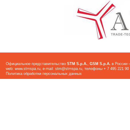
Официальное представительство
STM S.p.A.
,
GSM S.p.A.
в России –
web:
www.stmspa.ru
, e-mail:
stm@stmspa.ru
, телефоны + 7 495 221 90 
Политика обработки персональных данных