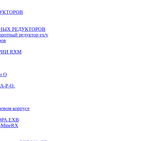
УКТОРОВ
Р
НЫХ РЕДУКТОРОВ
ротный редуктор ex/v
ров
РИИ RXM
и O
 A-P-O.
иевом корпусе
РА EXB
SMineRX