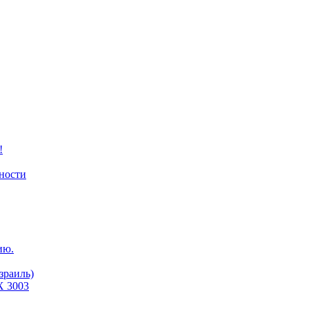
!
ности
ию.
зраиль)
X 3003