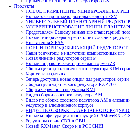
Применение планетарных редукторов EX
Продукты
НОВОЕ ПРИМЕНЕНИЕ УНИВЕРСАЛЬНЫХ РЕД
Новые электронные вариаторы скорости ESV
УНИВЕРСАЛЬНЫЙ ПЛАНЕТАРНЫЙ РЕДУКТО
УСОВЕРШЕНСТВОВАНИЕ ЛИНИИ ПЛАНЕТАР
Представляем Вашему вниманию планетарный пово
Новые типоразмеры и рестайлинг соосных редукто
Новая серия S ESV
НОВЫЙ ГОРНОДОБЫВАЮЩИЙ РЕДУКТОР СЕ
Наши редукторы в индустрии компьютерных игр
Новая линейка редукторов серии P
Новый гидравлический дисковый тормоз Z3
Сборка цилиндро-конического редуктора STM сери
Корпус тензодатчика.
Теперь доступна новая опция для редукторов серии
Сборка цилиндрического редуктора RXP 700
Сборка червячного редуктора RMI
Видео сборки соосного редуктора AM
Видео по сборке соосного редуктора AM в алюмин
Редуктор в алюминиевом корпусе
ВИДЕО ПО СБОРКЕ ПЛАНЕТАРНОГО РЕДУКТО
Новые конфигурации конструкций GSMoveRX - G
Редукторы серии CBR и CBU
Новый RXMaster. Скоро и в РОССИИ!