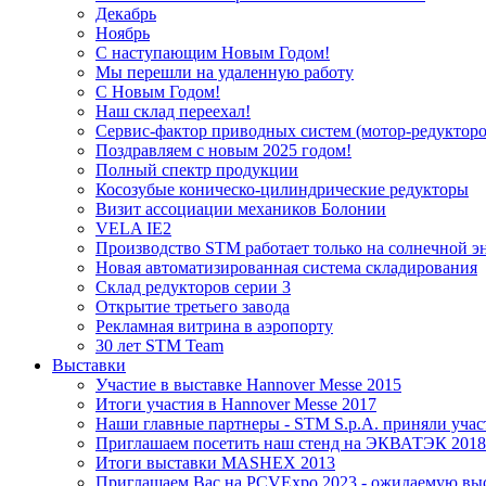
Декабрь
Ноябрь
С наступающим Новым Годом!
Мы перешли на удаленную работу
С Новым Годом!
Наш склад переехал!
Сервис-фактор приводных систем (мотор-редукторо
Поздравляем с новым 2025 годом!
Полный спектр продукции
Косозубые коническо-цилиндрические редукторы
Визит ассоциации механиков Болонии
VELA IE2
Производство STM работает только на солнечной э
Новая автоматизированная система складирования
Склад редукторов серии 3
Открытие третьего завода
Рекламная витрина в аэропорту
30 лет STM Team
Выставки
Участие в выставке Hannover Messe 2015
Итоги участия в Hannover Messe 2017
Наши главные партнеры - STM S.p.A. приняли учас
Приглашаем посетить наш стенд на ЭКВАТЭК 2018
Итоги выставки MASHEX 2013
Приглашаем Вас на PCVExpo 2023 - ожидаемую 