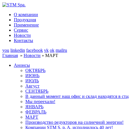
О компании
Продукция
Применение
Сервис
Новости
Контакты
you
linkedin
facebook
vk
ok
mailru
Главная
»
Новости
» МАРТ
Анонсы
ОКТЯБРЬ
ИЮНЬ
ИЮЛЬ
Август
СЕНТЯБРЬ
В данный момент наш офис и склад находятся в стад
Мы переехали!
ЯНВАРЬ
ФЕВРАЛЬ
МАРТ
Производство редукторов на солнечной энергии!
Компании STM S. p. A. исполнилось 40 лет!