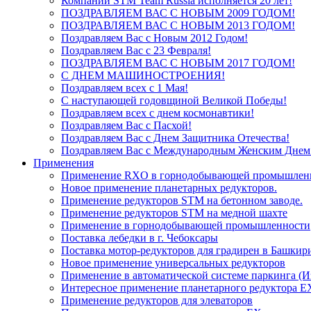
Компании STM Team Russia исполняется 20 лет!
ПОЗДРАВЛЯЕМ ВАС С НОВЫМ 2009 ГОДОМ!
ПОЗДРАВЛЯЕМ ВАС С НОВЫМ 2013 ГОДОМ!
Поздравляем Вас с Новым 2012 Годом!
Поздравляем Вас c 23 Февраля!
ПОЗДРАВЛЯЕМ ВАС С НОВЫМ 2017 ГОДОМ!
С ДНЕМ МАШИНОСТРОЕНИЯ!
Поздравляем всех с 1 Мая!
С наступающей годовщиной Великой Победы!
Поздравляем всех с днем космонавтики!
Поздравляем Вас c Пасхой!
Поздравляем Вас с Днем Защитника Отечества!
Поздравляем Вас с Международным Женским Днем
Применения
Применение RXO в горнодобывающей промышлен
Новое применение планетарных редукторов.
Применение редукторов STM на бетонном заводе.
Применение редукторов STM на медной шахте
Применение в горнодобывающей промышленности
Поставка лебедки в г. Чебоксары
Поставка мотор-редукторов для градирен в Башкир
Новое применение универсальных редукторов
Применение в автоматической системе паркинга (И
Интересное применение планетарного редуктора E
Применение редукторов для элеваторов